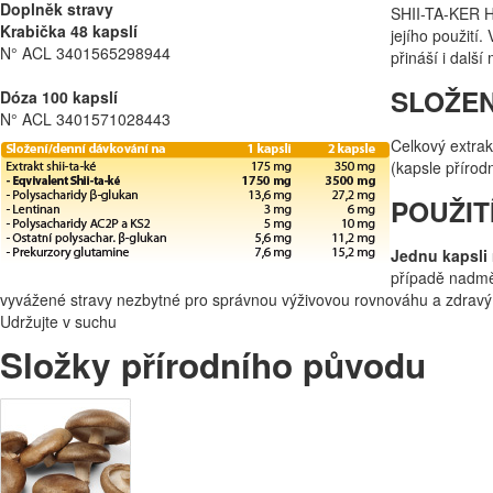
Doplněk stravy
SHII-TA-KER HO
Krabička 48 kapslí
jejího použití
N° ACL 3401565298944
přináší i dalš
SLOŽEN
Dóza 100 kapslí
N° ACL 3401571028443
Celkový extrak
(kapsle přírod
POUŽIT
Jednu kapsli
případě nadmě
vyvážené stravy nezbytné pro správnou výživovou rovnováhu a zdravý 
Udržujte v suchu
Složky přírodního původu