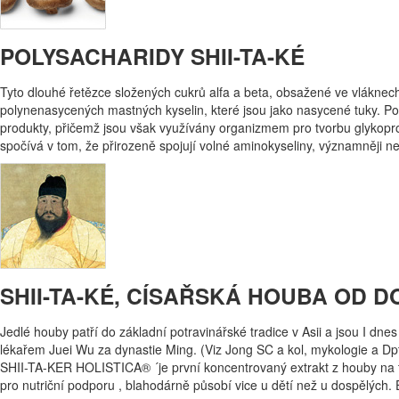
POLYSACHARIDY SHII-TA-KÉ
Tyto dlouhé řetězce složených cukrů alfa a beta, obsažené ve vláknech
polynenasycených mastných kyselin, které jsou jako nasycené tuky. Po
produkty, přičemž jsou však využívány organizmem pro tvorbu glykopro
spočívá v tom, že přirozeně spojují volné aminokyseliny, významněji než 
SHII-TA-KÉ, CÍSAŘSKÁ HOUBA OD D
Jedlé houby patří do základní potravinářské tradice v Asii a jsou I d
lékařem Juei Wu za dynastie Ming. (Viz Jong SC a kol, mykologie a Dpt
SHII-TA-KER HOLISTICA® ´je první koncentrovaný extrakt z houby na tr
pro nutriční podporu , blahodárně působí vice u dětí než u dospělých. 