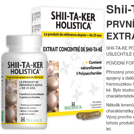
Shii
PRVN
EXTRA
SHII-TA-KE 
UŠLECHTILÉ 
PŮVODNÍ FOR
Přirozený proc
spojený s dalš
francouzskou la
ké. Bylo stud
charakteristic
Několik kmenů 
charakteristik
Vývoj prvního 
tohoto produkt
let.