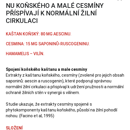
NU KOŇSKÉHO A MALÉ CESMÍNY
PŘÍSPÍVAJÍ K NORMÁLNÍ ŽILNÍ
CIRKULACI
KAŠTAN KOŇSKÝ: 80 MG AESCINU.
CESMINA: 15 MG SAPONINŮ-RUSCOGENINU.
HAMAMELIS – VILÍN.
Spojení koňského kaštanu a male cesmíny
Extrakty z kaštanu koňského, cesmíny (zvolené pro jejich obsah
saponinů: aescin a ruscogenin), které podporují správnou
normální žilní cirkulaci a přispívají k udržení pružnosti a normální
ochraně žilních stěn v synergii s vilínem.
Studie ukazuje, že extrakty cesmíny spojené s
phytokomponenty kaštanu koňského, působí na žilní pohodlí
nohou. (Facino et al, 1995)
SLOŽENÍ