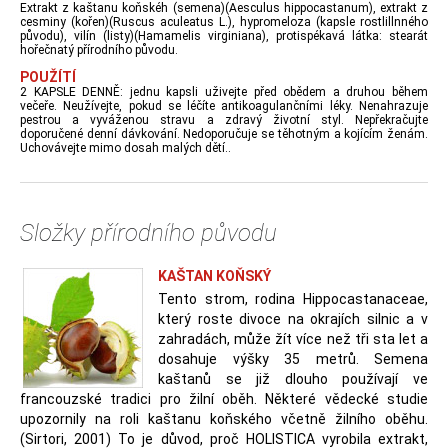
Extrakt z kaštanu koňskéh (semena)(Aesculus hippocastanum), extrakt z
cesminy (kořen)(Ruscus aculeatus L.), hypromeloza (kapsle rostlillnného
původu), vilín (listy)(Hamamelis virginiana), protispékavá látka: stearát
hořečnatý přírodního původu.
POUŽÍTÍ
2 KAPSLE DENNĚ: jednu kapsli uživejte před obědem a druhou během
večeře. Neužívejte, pokud se léčíte antikoagulančními léky. Nenahrazuje
pestrou a vyváženou stravu a zdravý životní styl. Nepřekračujte
doporučené denní dávkování. Nedoporučuje se těhotným a kojícím ženám.
Uchovávejte mimo dosah malých dětí..
Složky přírodního původu
KAŠTAN KOŇSKÝ
Tento strom, rodina Hippocastanaceae,
který roste divoce na okrajích silnic a v
zahradách, může žít více než tři sta let a
dosahuje výšky 35 metrů. Semena
kaštanů se již dlouho používají ve
francouzské tradici pro žilní oběh. Některé vědecké studie
upozornily na roli kaštanu koňského včetně žilního oběhu.
(Sirtori, 2001) To je důvod, proč HOLISTICA vyrobila extrakt,