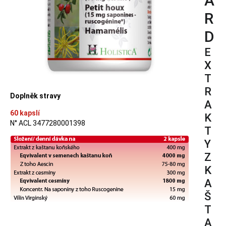
A
R
D
E
X
T
R
Doplněk stravy
A
60 kapslí
K
N° ACL 3477280001398
T
Y
Z
K
A
Š
T
A