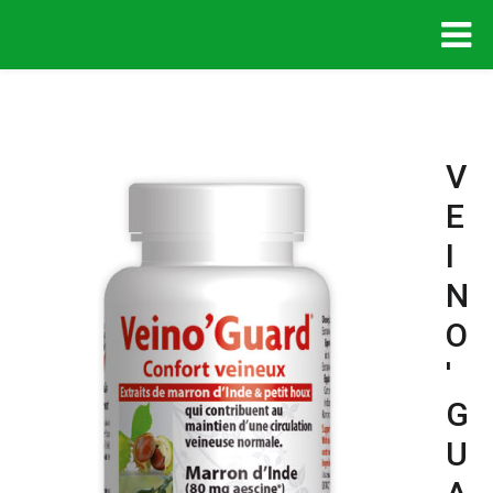
V
E
I
N
O
'
G
U