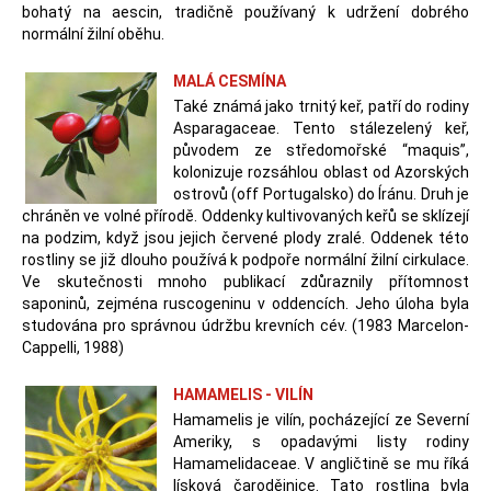
bohatý na aescin, tradičně používaný k udržení dobrého
normální žilní oběhu.
MALÁ CESMÍNA
Také známá jako trnitý keř, patří do rodiny
Asparagaceae. Tento stálezelený keř,
původem ze středomořské “maquis”,
kolonizuje rozsáhlou oblast od Azorských
ostrovů (off Portugalsko) do Íránu. Druh je
chráněn ve volné přírodě. Oddenky kultivovaných keřů se sklízejí
na podzim, když jsou jejich červené plody zralé. Oddenek této
rostliny se již dlouho používá k podpoře normální žilní cirkulace.
Ve skutečnosti mnoho publikací zdůraznily přítomnost
saponinů, zejména ruscogeninu v oddencích. Jeho úloha byla
studována pro správnou údržbu krevních cév. (1983 Marcelon-
Cappelli, 1988)
HAMAMELIS - VILÍN
Hamamelis je vilín, pocházející ze Severní
Ameriky, s opadavými listy rodiny
Hamamelidaceae. V angličtině se mu říká
lísková čarodějnice. Tato rostlina byla